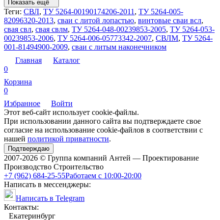
Показать ещё
Теги:
СВЛ
,
ТУ 5264-00190174206-2011
,
ТУ 5264-005-
82096320-2013
,
сваи с литой лопастью
,
винтовые сваи всл
,
свая свл
,
свая свлм
,
ТУ 5264-048-00239853-2005
,
ТУ 5264-053-
00239853-2006
,
ТУ 5264-006-05773342-2007
,
СВЛМ
,
ТУ 5264-
001-81494900-2009
,
сваи с литым наконечником
Главная
Каталог
0
Корзина
0
Избранное
Войти
Этот веб-сайт использует cookie-файлы.
При использовании данного сайта вы подтверждаете свое
согласие на использование cookie-файлов в соответствии с
нашей
политикой приватности
.
Подтверждаю
2007-2026 © Группа компаний Антей — Проектирование
Производство Строительство
+7 (962) 684-25-55
Работаем с 10:00-20:00
Написать в мессенджеры:
Написать в Telegram
Контакты:
Екатеринбург