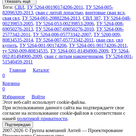
Показать ещё
Теги:
СВЛ
,
ТУ 5264-00190174206-2011
,
ТУ 5264-005-
82096320-2013
,
сваи с литой лопастью
,
винтовые сваи всл
,
свая свл
,
ТУ 5264-001-20882284-2013
,
СВЛ 387
,
ТУ 5264-048-
00239853-2005
,
ТУ 5264-053-00239853-2006
,
ТУ 5264-008-
69050276-2013
,
ТУ 5264-007-69050276-2010
,
ТУ 5264-006-
2577342-2011
,
ТУ 5264-006-05773342-2007
,
ТУ 5260-009-
80834535-2014
,
ТУ 5264-007-05773342-2011
,
сваи свл
,
свл
купить
,
ТУ 5264-001-90174206
,
ТУ 5264-001-90174206-2011
,
ту 5260-009-80834535
,
ТУ 5264-001-81494900-2009
,
ТУ 5264-
002-81494900-2009
,
сваи с литым наконечником
,
ТУ 5264-001-
51540459-2011
Главная
Каталог
0
Корзина
0
Избранное
Войти
Этот веб-сайт использует cookie-файлы.
При использовании данного сайта вы подтверждаете свое
согласие на использование cookie-файлов в соответствии с
нашей
политикой приватности
.
Подтверждаю
2007-2026 © Группа компаний Антей — Проектирование
Производство Строительство