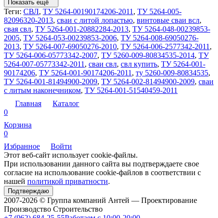
Показать ещё
Теги:
СВЛ
,
ТУ 5264-00190174206-2011
,
ТУ 5264-005-
82096320-2013
,
сваи с литой лопастью
,
винтовые сваи всл
,
свая свл
,
ТУ 5264-001-20882284-2013
,
ТУ 5264-048-00239853-
2005
,
ТУ 5264-053-00239853-2006
,
ТУ 5264-008-69050276-
2013
,
ТУ 5264-007-69050276-2010
,
ТУ 5264-006-2577342-2011
,
ТУ 5264-006-05773342-2007
,
ТУ 5260-009-80834535-2014
,
ТУ
5264-007-05773342-2011
,
сваи свл
,
свл купить
,
ТУ 5264-001-
90174206
,
ТУ 5264-001-90174206-2011
,
ту 5260-009-80834535
,
ТУ 5264-001-81494900-2009
,
ТУ 5264-002-81494900-2009
,
сваи
с литым наконечником
,
ТУ 5264-001-51540459-2011
Главная
Каталог
0
Корзина
0
Избранное
Войти
Этот веб-сайт использует cookie-файлы.
При использовании данного сайта вы подтверждаете свое
согласие на использование cookie-файлов в соответствии с
нашей
политикой приватности
.
Подтверждаю
2007-2026 © Группа компаний Антей — Проектирование
Производство Строительство
+7 (962) 684-25-55
Работаем с 10:00-20:00