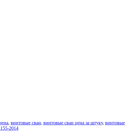
цена
,
винтовые сваи
,
винтовые сваи цена за штуку
,
винтовые
8155-2014