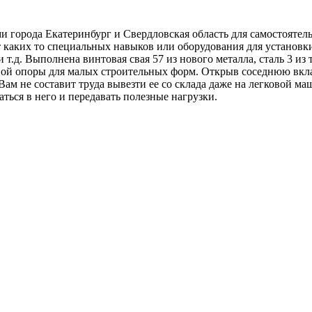
ми города Екатеринбург и Свердловская область для самостояте
т каких то специальных навыков или оборудования для установки
 и т.д. Выполнена винтовая свая 57 из нового металла, сталь 3 из
ной опоры для малых строительных форм. Открыв соседнюю вкла
. Вам не составит труда вывезти ее со склада даже на легковой м
аться в него и передавать полезные нагрузки.