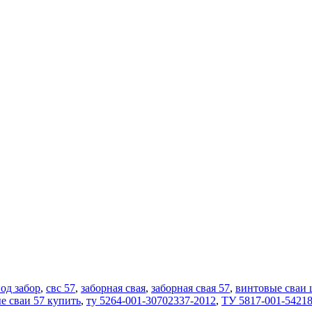
од забор
,
свс 57
,
заборная свая
,
заборная свая 57
,
винтовые сваи 
е сваи 57 купить
,
ту 5264-001-30702337-2012
,
ТУ 5817-001-5421