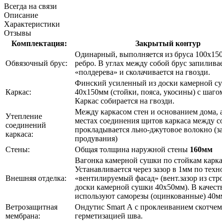
Всегда на связи
Описание
Характеристики
Отзывы
Комплектация:
Закрытый контур
Одинарный, выполняется из бруса 100х150
Обвязочный брус:
ребро. В углах между собой брус запиливае
«полдерева» и сколачивается на гвозди.
Финский усиленный из доски камерной с
Каркас:
40х150мм (стойки, пояса, укосины) с шаго
Каркас собирается на гвозди.
Между каркасом стен и основанием дома, а
Утепление
местах соединения щитов каркаса между с
соединений
прокладывается льно-джутовое волокно (з
каркаса:
продувания)
Стены:
Общая толщина наружной стены
160мм
Вагонка камерной сушки по стойкам карка
Устанавливается через зазор в 1мм по тех
Внешняя отделка:
«вентилируемый фасад» (вент.зазор из ст
доски камерной сушки 40х50мм). В качест
используют саморезы (оцинкованные) 40м
Ветрозащитная
Ондутис Smart А с проклеиванием скотчем
мембрана:
герметизацией шва.