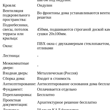
Кровля:
Ондулин
Вентиляция
Во фронтоны дома устанавливаются вент
подкровельного
решетки
пространства:
Поднебесники,
свесы, потолок
450мм, подшиваются строганой доской ка
террасы или
сушки 20х100мм.
крыльца:
ПВХ окна с двухкамерным стеклопакетом,
Окна:
отливами
Лестница:
-
Межкомнатные
-
двери:
Входная дверь:
Металлическая (Россия)
Сборка дома:
Входит в стоимость
Антисептирование:
Антисептирование основания дома беспла
Фундамент:
Оплачивается отдельно
Перепланировка:
Бесплатно
Проектная
Архитектурное решение бесплатно
документация:
Доставка:
50 км от КАД бесплатно