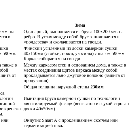
Зима
 мм. на
Одинарный, выполняется из бруса 100х200 мм. на
тся в
ребро. В углах между собой брус запиливается в
«полдерева» и сколачивается на гвозди.
ушки
Финский усиленный из доски камерной сушки
м 590мм.
40х150мм (стойки, пояса, укосины) с шагом 590мм.
Каркас собирается на гвозди.
 также в
Между каркасом стен и основанием дома, а также в
обой
местах соединения щитов каркаса между собой
ащита от
прокладывается льно-джутовое волокно (защита от
продувания)
Общая толщина наружной стены
230мм
са.
нологии
Имитация бруса камерной сушки по технологии
роганной
«вентилируемый фасад» (вент.зазор из сухой строга
ве крепежа
доски 40х50мм)
м.
 или
Ондутис Smart А с проклеиванием скотчем или
герметизацией шва.