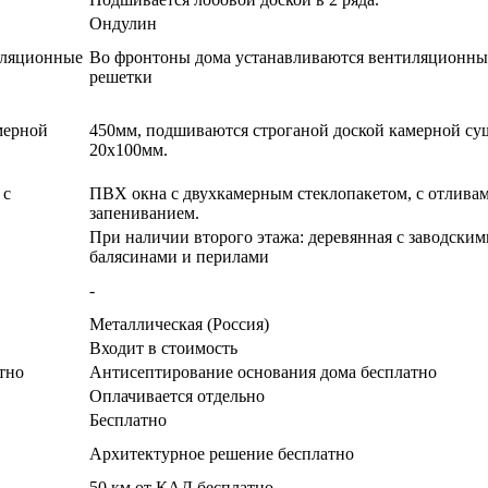
Ондулин
иляционные
Во фронтоны дома устанавливаются вентиляционны
решетки
мерной
450мм, подшиваются строганой доской камерной су
20х100мм.
 с
ПВХ окна с двухкамерным стеклопакетом, с отлива
запениванием.
При наличии второго этажа: деревянная с заводским
балясинами и перилами
-
Металлическая (Россия)
Входит в стоимость
тно
Антисептирование основания дома бесплатно
Оплачивается отдельно
Бесплатно
Архитектурное решение бесплатно
50 км от КАД бесплатно