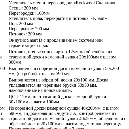
Утеплитель стен и перегородок: «Rockwool Скандик»
Стены: 200 мм
Перегородки: 100мм
Утеплитель пола, перекрытия и потолка: «Knauf»
Пол: 200 мм
Перекрытие: 200 мм
Потолок: 200 мм
Ондутис Smart D с проклеиванием скотчем или
герметизацией шва.
Потолок, стены: гипсокартон 12мм по обрешётке из
м
строганной доски камерной сушки 20х100мм с шагом
300мм.
200
Выполнены из обрезной доски камерной сушки 50х200
мм, (на ребро), с шагом 590 мм
Выполняется из обрезной доски 20х100 мм. Доска
укладывается на черепные бруски 50х50 мм,
наколоченные на половые лаги.
ЦСП 12мм по строганной доске камерной сушки
30х100мм с шагом 100мм.
гом
Из обрезной доски камерной сушки 40х200мм, с шагом
з
590мм, гидроизоляция Ондутис А, контробрешетка из
тка
строганной доски камерной сушки 40х50мм, обрешетка из
обрезной доски 20х100мм с шагом под металлочерепицу.
Подшивается лобовой доской в 2 ряда.