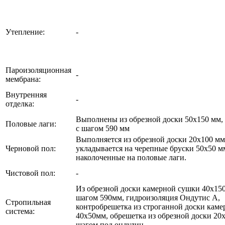
Утепление:
-
Пароизоляционная
-
мембрана:
Внутренняя
-
отделка:
Выполнены из обрезной доски 50х150 мм, (
Половые лаги:
с шагом 590 мм
Выполняется из обрезной доски 20х100 мм
Черновой пол:
укладывается на черепные бруски 50х50 м
наколоченные на половые лаги.
Чистовой пол:
-
Из обрезной доски камерной сушки 40х150
шагом 590мм, гидроизоляция Ондутис А,
Стропильная
контробрешетка из строганной доски кам
система:
40х50мм, обрешетка из обрезной доски 20
шагом под ондулин.