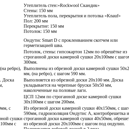
Утеплитель стен:«Rockwool Скандик»
Стены: 150 мм
Утеплитель пола, перекрытия и потолка «Knauf»
Пол: 200 мм
Перекрытие: 150 мм
Потолок: 150 мм
Ондутис Smart D с проклеиванием скотчем или
герметизацией шва.
Потолок, стены: гипсокартон 12мм по обрешётке из
строганной доски камерной сушки 20х100мм с шаго
300мм.
на ребро),
Выполнены из обрезной доски камерной сушки 50х
мм, (на ребро), с шагом 590 мм.
. Доска
Выполняется из обрезной доски 20х100 мм. Доска
м,
укладывается на черепные бруски 50х50 мм,
наколоченные на половые лаги.
ЦСП 12мм по строганной доске камерной сушки
30х100мм с шагом 200мм.
мм, с
Из обрезной доски камерной сушки 40х150мм, с ша
590мм, гидроизоляция Ондутис А, контробрешетка и
ерной сушки
строганной доски камерной сушки 40х50мм, обреше
х100мм с
из обрезной доски 20х100мм с шагом под ондулин.
Подшивается лобовой доской в 2 ряда.