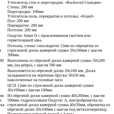
Утеплитель стен и перегородок: «Rockwool Скандик»
Стены: 200 мм
Перегородки: 100мм
Утеплитель пола, перекрытия и потолка: «Knauf»
Пол: 200 мм
Перекрытие: 200 мм
Потолок: 200 мм
Ондутис Smart D с проклеиванием скотчем или
герметизацией шва.
Потолок, стены: гипсокартон 12мм по обрешётке из
м
строганной доски камерной сушки 20х100мм с шагом
300мм.
00
Выполнены из обрезной доски камерной сушки 50х200
мм, (на ребро), с шагом 590 мм
Выполняется из обрезной доски 20х100 мм. Доска
укладывается на черепные бруски 50х50 мм,
наколоченные на половые лаги.
ЦСП 12мм по строганной доске камерной сушки
30х100мм с шагом 100мм.
ом
Из обрезной доски камерной сушки 40х200мм, с шагом
з
590мм, гидроизоляция Ондутис А, контробрешетка из
тка
строганной доски камерной сушки 40х50мм, обрешетка из
обрезной доски 20х100мм с шагом под металлочерепицу.
Подшивается лобовой доской в 2 ряда.