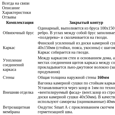
Всегда на связи
Описание
Характеристики
Отзывы
Комплектация
Закрытый контур
Одинарный, выполняется из бруса 100х150
Обвязочный брус
ребро. В углах между собой брус запиливае
«полдерева» и сколачивается на гвозди.
Финский усиленный из доски камерной с
Каркас
40х150мм (стойки, пояса, укосины) с шаго
Каркас собирается на гвозди.
Между каркасом стен и основанием дома, а
Утепление
местах соединения щитов каркаса между с
соединений
прокладывается льно-джутовое волокно (за
каркаса
продувания)
Стены
Общая толщина наружной стены
160мм
Вагонка камерной сушки по стойкам каркас
Устанавливается через зазор в 1мм по техн
Внешняя отделка
«вентилируемый фасад» (вент.зазор из стр
доски камерной сушки 40х50мм). В качест
используют саморезы (оцинкованные) 40мм
Ветрозащитная
Ондутис Smart А с проклеиванием скотчем
мембрана
герметизацией шва.