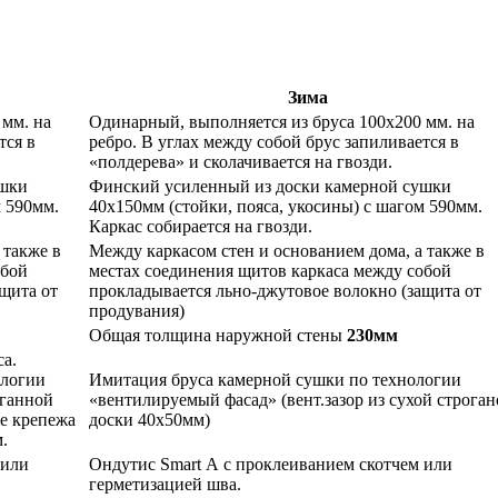
Зима
 мм. на
Одинарный, выполняется из бруса 100х200 мм. на
тся в
ребро. В углах между собой брус запиливается в
«полдерева» и сколачивается на гвозди.
ушки
Финский усиленный из доски камерной сушки
м 590мм.
40х150мм (стойки, пояса, укосины) с шагом 590мм.
Каркас собирается на гвозди.
 также в
Между каркасом стен и основанием дома, а также в
обой
местах соединения щитов каркаса между собой
щита от
прокладывается льно-джутовое волокно (защита от
продувания)
Общая толщина наружной стены
230мм
а.
ологии
Имитация бруса камерной сушки по технологии
оганной
«вентилируемый фасад» (вент.зазор из сухой строга
ве крепежа
доски 40х50мм)
.
 или
Ондутис Smart А с проклеиванием скотчем или
герметизацией шва.