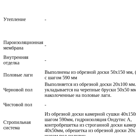
Утепление
-
Пароизоляционная
-
мембрана
Внутренняя
-
отделка
Выполнены из обрезной доски 50х150 мм, (
Половые лаги
с шагом 590 мм
Выполняется из обрезной доски 20х100 мм.
Черновой пол
укладывается на черепные бруски 50х50 мм
наколоченные на половые лаги.
Чистовой пол
-
Из обрезной доски камерной сушки 40х150
шагом 590мм, гидроизоляция Ондутис А,
Стропильная
контробрешетка из строганной доски каме
система
40х50мм, обрешетка из обрезной доски 20х
шагом под ондулин.