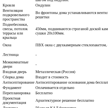
Кровля
Ондулин
Вентиляция
Во фронтоны дома устанавливаются вент
подкровельного
решетки
пространства
Поднебесники,
свесы, потолок
450мм, подшиваются строганой доской ка
террасы или
сушки 20х100мм.
крыльца
Окна
ПВХ окна с двухкамерным стеклопакетом, 
Лестница
-
Межкомнатные
-
двери
Входная дверь
Металлическая (Россия)
Сборка дома
Входит в стоимость
Антисептирование
Антисептирование основания дома беспла
Фундамент
Оплачивается отдельно
Перепланировка
Бесплатно
Проектная
Архитектурное решение бесплатно
документация
Доставка
50 км от КАД бесплатно