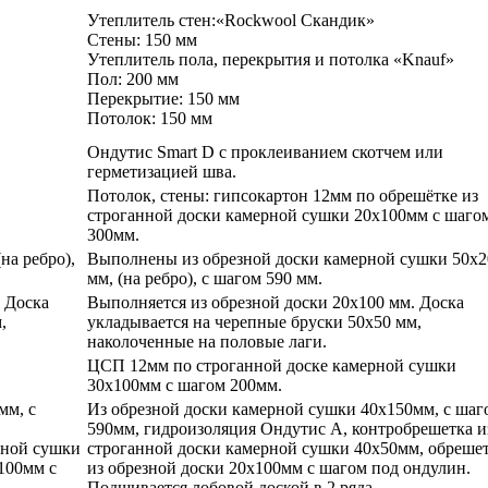
Утеплитель стен:«Rockwool Скандик»
Стены: 150 мм
Утеплитель пола, перекрытия и потолка «Knauf»
Пол: 200 мм
Перекрытие: 150 мм
Потолок: 150 мм
Ондутис Smart D с проклеиванием скотчем или
герметизацией шва.
Потолок, стены: гипсокартон 12мм по обрешётке из
строганной доски камерной сушки 20х100мм с шаго
300мм.
на ребро),
Выполнены из обрезной доски камерной сушки 50х2
мм, (на ребро), с шагом 590 мм.
 Доска
Выполняется из обрезной доски 20х100 мм. Доска
,
укладывается на черепные бруски 50х50 мм,
наколоченные на половые лаги.
ЦСП 12мм по строганной доске камерной сушки
30х100мм с шагом 200мм.
мм, с
Из обрезной доски камерной сушки 40х150мм, с шаг
590мм, гидроизоляция Ондутис А, контробрешетка и
рной сушки
строганной доски камерной сушки 40х50мм, обреше
100мм с
из обрезной доски 20х100мм с шагом под ондулин.
Подшивается лобовой доской в 2 ряда.