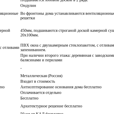
Ондулин
иляционные
Во фронтоны дома устанавливаются вентиляционны
решетки
мерной
450мм, подшиваются строганой доской камерной су
20х100мм.
ПВХ окна с двухкамерным стеклопакетом, с отливам
с отливами
запениванием.
При наличии второго этажа: деревянная с заводским
балясинами и перилами
-
Металлическая (Россия)
Входит в стоимость
тно
Антисептирование основания дома бесплатно
Оплачивается отдельно
Бесплатно
Архитектурное решение бесплатно
50 км от КАД бесплатно