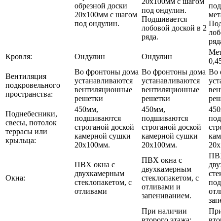
20х100мм с шагом
обрезной доски
под
под ондулин.
20х100мм с шагом
мет
Подшивается
под ондулин.
По
лобовой доской в 2
лоб
ряда.
ряд
Мет
Кровля:
Ондулин
Ондулин
0,4
Во фронтоны дома
Во фронтоны дома
Во 
Вентиляция
устанавливаются
устанавливаются
уст
подкровельного
вентиляционные
вентиляционные
ве
пространства:
решетки
решетки
реш
450мм,
450мм,
450
Поднебесники,
подшиваются
подшиваются
по
свесы, потолок
строганой доской
строганой доской
стр
террасы или
камерной сушки
камерной сушки
кам
крыльца:
20х100мм.
20х100мм.
20х
ПВХ
ПВХ окна с
ПВХ окна с
дв
двухкамерным
двухкамерным
сте
Окна:
стеклопакетом, с
стеклопакетом, с
под
отливами и
отливами
отл
запениванием.
зап
При наличии
Пр
второго этажа:
вто