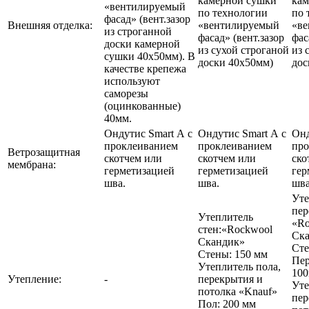
камерной сушки
кам
«вентилируемый
по технологии
по 
фасад» (вент.зазор
Внешняя отделка:
«вентилируемый
«в
из строганной
фасад» (вент.зазор
фас
доски камерной
из сухой строганой
из 
сушки 40х50мм). В
доски 40х50мм)
дос
качестве крепежа
используют
саморезы
(оцинкованные)
40мм.
Ондутис Smart А с
Ондутис Smart А с
Онд
проклеиванием
проклеиванием
про
Ветрозащитная
скотчем или
скотчем или
ско
мембрана:
герметизацией
герметизацией
гер
шва.
шва.
шва
Уте
пер
Утеплитель
«Ro
стен:«Rockwool
Ск
Скандик»
Сте
Стены: 150 мм
Пер
Утеплитель пола,
10
Утепление:
-
перекрытия и
Уте
потолка «Knauf»
пер
Пол: 200 мм