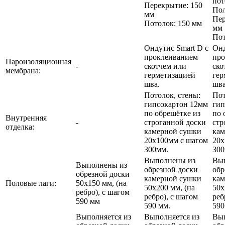
пот
Перекрытие: 150
Пол
мм
Пер
Потолок: 150 мм
мм
Пот
Ондутис Smart D с
Онд
проклеиванием
про
Пароизоляционная
-
скотчем или
ско
мембрана:
герметизацией
гер
шва.
шва
Потолок, стены:
Пот
гипсокартон 12мм
гип
по обрешётке из
по 
Внутренняя
-
строганной доски
стр
отделка:
камерной сушки
кам
20х100мм с шагом
20х
300мм.
300
Выполнены из
Вы
Выполнены из
обрезной доски
обр
обрезной доски
камерной сушки
кам
Половые лаги:
50х150 мм, (на
50х200 мм, (на
50х
ребро), с шагом
ребро), с шагом
реб
590 мм
590 мм.
590
Выполняется из
Выполняется из
Вып