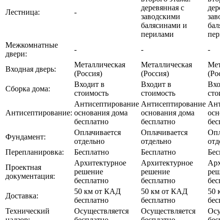
деревянная с
дер
Лестница:
-
заводскими
зав
балясинами и
бал
перилами
пе
Межкомнатные
-
-
-
двери:
Металлическая
Металлическая
Мет
Входная дверь:
(Россия)
(Россия)
(Ро
Входит в
Входит в
Вхо
Сборка дома:
стоимость
стоимость
сто
Антисептирование
Антисептирование
Ант
Антисептирование:
основания дома
основания дома
осн
бесплатно
бесплатно
бес
Оплачивается
Оплачивается
Опл
Фундамент:
отдельно
отдельно
отд
Перепланировка:
Бесплатно
Бесплатно
Бес
Архитектурное
Архитектурное
Арх
Проектная
решение
решение
ре
документация:
бесплатно
бесплатно
бес
50 км от КАД
50 км от КАД
50 
Доставка:
бесплатно
бесплатно
бес
Технический
Осуществляется
Осуществляется
Осу
надзор:
бесплатно
бесплатно
бес