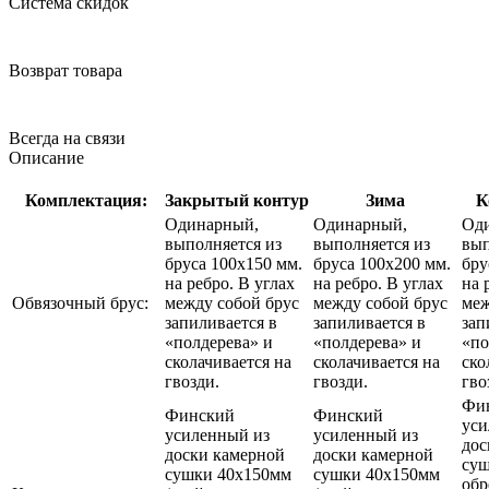
Система скидок
Возврат товара
Всегда на связи
Описание
Комплектация:
Закрытый контур
Зима
К
Одинарный,
Одинарный,
Од
выполняется из
выполняется из
вып
бруса 100х150 мм.
бруса 100х200 мм.
бру
на ребро. В углах
на ребро. В углах
на 
Обвязочный брус:
между собой брус
между собой брус
меж
запиливается в
запиливается в
зап
«полдерева» и
«полдерева» и
«по
сколачивается на
сколачивается на
ско
гвозди.
гвозди.
гво
Фи
Финский
Финский
уси
усиленный из
усиленный из
дос
доски камерной
доски камерной
суш
сушки 40х150мм
сушки 40х150мм
обр