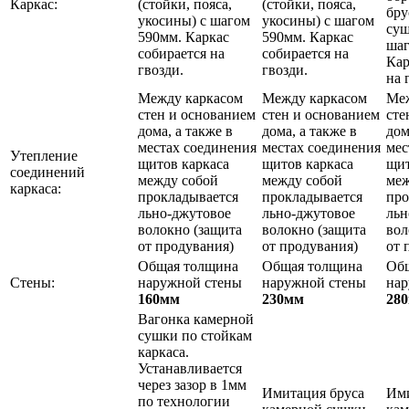
Каркас:
(стойки, пояса,
(стойки, пояса,
бру
укосины) с шагом
укосины) с шагом
суш
590мм. Каркас
590мм. Каркас
шаг
собирается на
собирается на
Кар
гвозди.
гвозди.
на 
Между каркасом
Между каркасом
Меж
стен и основанием
стен и основанием
сте
дома, а также в
дома, а также в
дом
местах соединения
местах соединения
мес
Утепление
щитов каркаса
щитов каркаса
щит
соединений
между собой
между собой
меж
каркаса:
прокладывается
прокладывается
про
льно-джутовое
льно-джутовое
льн
волокно (защита
волокно (защита
вол
от продувания)
от продувания)
от 
Общая толщина
Общая толщина
Об
Стены:
наружной стены
наружной стены
нар
160мм
230мм
28
Вагонка камерной
сушки по стойкам
каркаса.
Устанавливается
через зазор в 1мм
Имитация бруса
Ими
по технологии