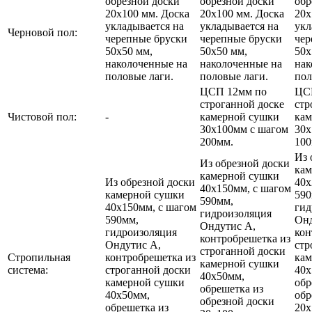
обрезной доски
обрезной доски
обр
20х100 мм. Доска
20х100 мм. Доска
20х
укладывается на
укладывается на
укл
Черновой пол:
черепные бруски
черепные бруски
чер
50х50 мм,
50х50 мм,
50х
наколоченные на
наколоченные на
нак
половые лаги.
половые лаги.
пол
ЦСП 12мм по
ЦС
строганной доске
стр
Чистовой пол:
-
камерной сушки
кам
30х100мм с шагом
30х
200мм.
100
Из 
Из обрезной доски
кам
камерной сушки
Из обрезной доски
40х
40х150мм, с шагом
камерной сушки
590
590мм,
40х150мм, с шагом
гид
гидроизоляция
590мм,
Онд
Ондутис А,
гидроизоляция
кон
контробрешетка из
Ондутис А,
стр
строганной доски
Стропильная
контробрешетка из
кам
камерной сушки
система:
строганной доски
40х
40х50мм,
камерной сушки
обр
обрешетка из
40х50мм,
обр
обрезной доски
обрешетка из
20х